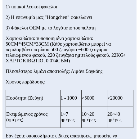
1) τυπικοί λευκοί φάκελοι
2) Η επωνυμία μας "Hongchen" φακελώνει
3) Φάκελοι OEM με το λογότυπο του πελάτη
Χαρτοκιβώτια: τυποποιημένα χαρτοκιβώτια:
50CM*45CM*33CM (Κάθε χαρτοκιβώτιο μπορεί να
περιλαμβάνει περίπου 500 ζευγάρια ~600 ζευγάρια
τελειωμένου φακού, 220 ζευγάρια ημιτελούς φακού. 22KG/
ΧΑΡΤΟΚΙΒΩΤΙΟ, 0.074CBM)
Πλησιέστερο λιμάνι αποστολής: Λιμάνι Σαγκάης
Χρόνος παράδοσης:
Ποσότητα (Ζεύγη)
1 - 1000
>5000
>20000
Εκτιμώμενος χρόνος
1~7
10~20
20~40
(ημέρες)
ημέρες
ημέρες
ημέρες
Εάν έχετε οποιεσδήποτε ειδικές απαιτήσεις, μπορείτε να