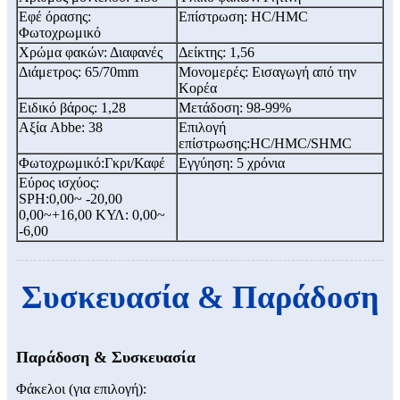
Εφέ όρασης:
Επίστρωση: HC/HMC
Φωτοχρωμικό
Χρώμα φακών: Διαφανές
Δείκτης: 1,56
Διάμετρος: 65/70mm
Μονομερές: Εισαγωγή από την
Κορέα
Ειδικό βάρος: 1,28
Μετάδοση: 98-99%
Αξία Abbe: 38
Επιλογή
επίστρωσης:
HC/HMC/SHMC
Φωτοχρωμικό:
Γκρι/Καφέ
Εγγύηση: 5 χρόνια
Εύρος ισχύος:
SPH:0,00~ -20,00
0,00~+16,00 ΚΥΛ: 0,00~
-6,00
Συσκευασία & Παράδοση
Παράδοση & Συσκευασία
Φάκελοι (για επιλογή):