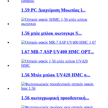
1.59 PC Διαχείριση Μυωπίας l...
1,56 μπλε μπλοκ φωτογκρι S...
1.67 MR-7 ASP UV400 HMC OPT...
1.56 Μπλε μπλοκ UV420 HMC o...
1.56 φωτοχρωμική προοδευτική...