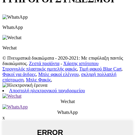
WhatsApp
Wechat
© Πνευματικά δικαιώματα - 2020-2021: Με επιφύλαξη παντός
δικαιώματος.
Ζεστά προϊόντα
-
Χάρτης ιστότοπου
Στρογγυλός πλαστικός ημιτελής φακός
,
Τιμή φακού Blue Cart
,
Φακοί για άνδρες
,
Μπλε φακοί ελέγχου
,
σκληρή πολλαπλή
επίστρωση
,
Μπλε Φακός
,
Αποστολή ηλεκτρονικού ταχυδρομείου
Wechat
WhatsApp
x