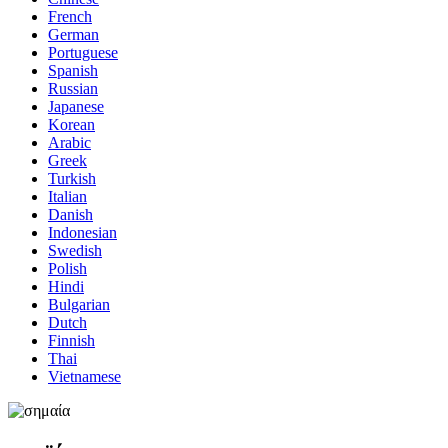
French
German
Portuguese
Spanish
Russian
Japanese
Korean
Arabic
Greek
Turkish
Italian
Danish
Indonesian
Swedish
Polish
Hindi
Bulgarian
Dutch
Finnish
Thai
Vietnamese