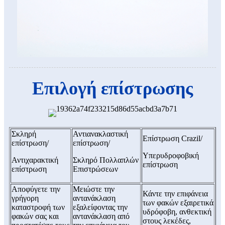
Επιλογή επίστρωσης
Σκληρή
Αντιανακλαστική
Επίστρωση Crazil/
επίστρωση/
επίστρωση/
Υπερυδροφοβική
Αντιχαρακτική
Σκληρό Πολλαπλών
επίστρωση
επίστρωση
Επιστρώσεων
Αποφύγετε την
Μειώστε την
Κάντε την επιφάνεια
γρήγορη
αντανάκλαση
των φακών εξαιρετικά
καταστροφή των
εξαλείφοντας την
υδρόφοβη, ανθεκτική
φακών σας και
αντανάκλαση από
στους λεκέδες,