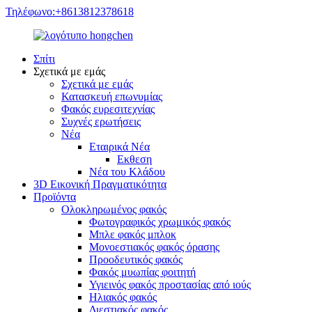
Τηλέφωνο:+8613812378618
Σπίτι
Σχετικά με εμάς
Σχετικά με εμάς
Κατασκευή επωνυμίας
Φακός ευρεσιτεχνίας
Συχνές ερωτήσεις
Νέα
Εταιρικά Νέα
Εκθεση
Νέα του Κλάδου
3D Εικονική Πραγματικότητα
Προϊόντα
Ολοκληρωμένος φακός
Φωτογραφικός χρωμικός φακός
Μπλε φακός μπλοκ
Μονοεστιακός φακός όρασης
Προοδευτικός φακός
Φακός μυωπίας φοιτητή
Υγιεινός φακός προστασίας από ιούς
Ηλιακός φακός
Διεστιακός φακός