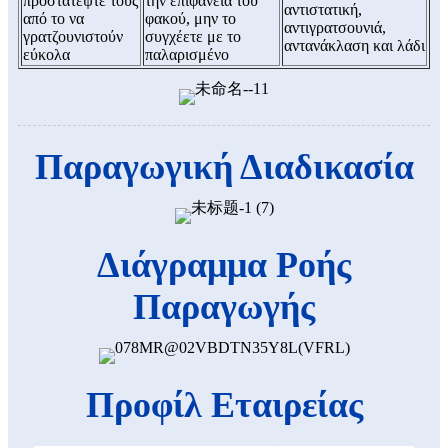
προστατέψτε τους
την επιφάνεια του
αντιστατική,
από το να
φακού, μην το
αντιγρατσουνιά,
γρατζουνιστούν
συγχέετε με το
αντανάκλαση και λάδι
εύκολα
παλαρισμένο
Παραγωγική Διαδικασία
Διάγραμμα Ροής
Παραγωγής
Προφίλ Εταιρείας