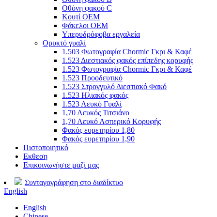
Οθόνη φακού C
Κουτί OEM
Φάκελοι OEM
Υπερυδρόφοβα εργαλεία
Ορυκτό γυαλί
1.503 Φωτογραφία Chormic Γκρι & Καφέ
1.523 Διεστιακός φακός επίπεδης κορυφής
1.523 Φωτογραφία Chormic Γκρι & Καφέ
1.523 Προοδευτικό
1.523 Στρογγυλό Διεστιακό Φακό
1.523 Ηλιακός φακός
1.523 Λευκό Γυαλί
1,70 Λευκός Τιτσιάνο
1,70 Λευκό Ασπερικό Κορυφής
Φακός ευρετηρίου 1,80
Φακός ευρετηρίου 1,90
Πιστοποιητικό
Εκθεση
Επικοινωνήστε μαζί μας
Συνταγογράφηση στο διαδίκτυο
English
English
Chinese