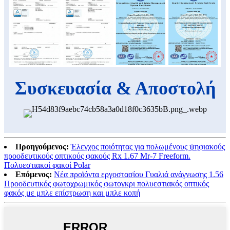
Συσκευασία & Αποστολή
Προηγούμενος:
Έλεγχος ποιότητας για πολωμένους ψηφιακούς
προοδευτικούς οπτικούς φακούς Rx 1.67 Mr-7 Freeform.
Πολυεστιακοί φακοί Polar
Επόμενος:
Νέα προϊόντα εργοστασίου Γυαλιά ανάγνωσης 1.56
Προοδευτικός φωτοχρωμικός φωτογκρι πολυεστιακός οπτικός
φακός με μπλε επίστρωση και μπλε κοπή