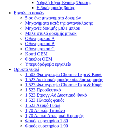
Υψηλή Ισχύς Ενιαίας Όρασης
Ειδικός φακός βάσης
Εργαλεία φακών
5 σε ένα μηχανήματα δοκιμών
Μηχανήματα κατά της αντανάκλασης
Μηχανές δοκιμής μπλε μπλοκ
Μπλε στυλό δοκιμής μπλοκ
Οθόνη φακού A
Οθόνη φακού Β
Οθόνη φακού C
Κουτί OEM
Φάκελοι OEM
Υπερυδρόφοβα εργαλεία
Ορυκτό γυαλί
1.503 Φωτογραφία Chormic Γκρι & Καφέ
1.523 Διεστιακός φακός επίπεδης κορυφής
1.523 Φωτογραφία Chormic Γκρι & Καφέ
1.523 Προοδευτικό
1.523 Στρογγυλό Διεστιακό Φακό
1.523 Ηλιακός φακός
1.523 Λευκό Γυαλί
1,70 Λευκός Τιτσιάνο
1,70 Λευκό Ασπερικό Κορυφής
Φακός ευρετηρίου 1,80
Φακός ευρετηρίου 1,90