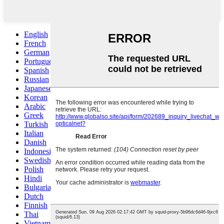
English
French
German
Portuguese
Spanish
Russian
Japanese
Korean
Arabic
Greek
Turkish
Italian
Danish
Indonesian
Swedish
Polish
Hindi
Bulgarian
Dutch
Finnish
Thai
Vietnamese