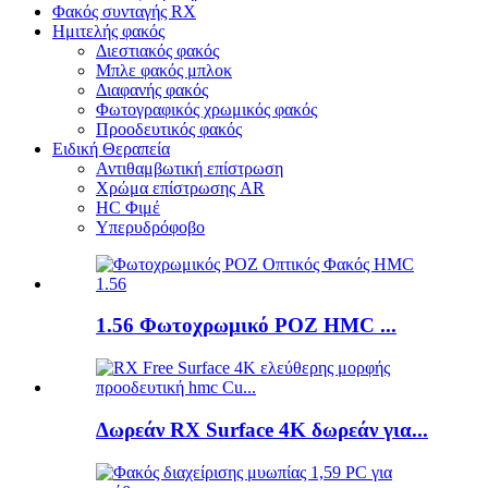
Φακός συνταγής RX
Ημιτελής φακός
Διεστιακός φακός
Μπλε φακός μπλοκ
Διαφανής φακός
Φωτογραφικός χρωμικός φακός
Προοδευτικός φακός
Ειδική Θεραπεία
Αντιθαμβωτική επίστρωση
Χρώμα επίστρωσης AR
HC Φιμέ
Υπερυδρόφοβο
1.56 Φωτοχρωμικό ΡΟΖ HMC ...
Δωρεάν RX Surface 4K δωρεάν για...