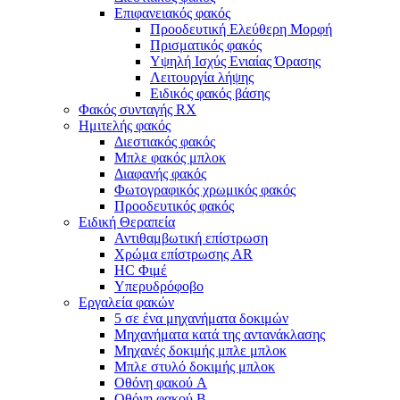
Επιφανειακός φακός
Προοδευτική Ελεύθερη Μορφή
Πρισματικός φακός
Υψηλή Ισχύς Ενιαίας Όρασης
Λειτουργία λήψης
Ειδικός φακός βάσης
Φακός συνταγής RX
Ημιτελής φακός
Διεστιακός φακός
Μπλε φακός μπλοκ
Διαφανής φακός
Φωτογραφικός χρωμικός φακός
Προοδευτικός φακός
Ειδική Θεραπεία
Αντιθαμβωτική επίστρωση
Χρώμα επίστρωσης AR
HC Φιμέ
Υπερυδρόφοβο
Εργαλεία φακών
5 σε ένα μηχανήματα δοκιμών
Μηχανήματα κατά της αντανάκλασης
Μηχανές δοκιμής μπλε μπλοκ
Μπλε στυλό δοκιμής μπλοκ
Οθόνη φακού A
Οθόνη φακού Β