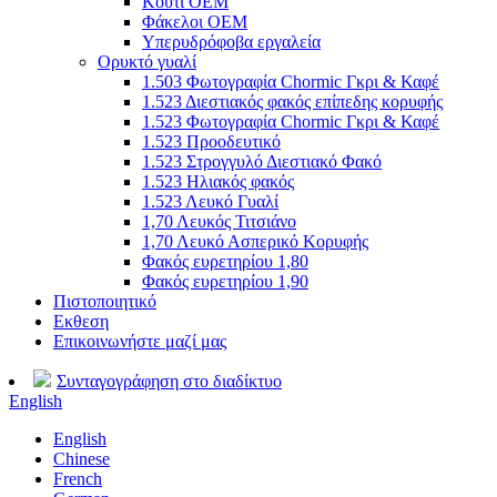
Κουτί OEM
Φάκελοι OEM
Υπερυδρόφοβα εργαλεία
Ορυκτό γυαλί
1.503 Φωτογραφία Chormic Γκρι & Καφέ
1.523 Διεστιακός φακός επίπεδης κορυφής
1.523 Φωτογραφία Chormic Γκρι & Καφέ
1.523 Προοδευτικό
1.523 Στρογγυλό Διεστιακό Φακό
1.523 Ηλιακός φακός
1.523 Λευκό Γυαλί
1,70 Λευκός Τιτσιάνο
1,70 Λευκό Ασπερικό Κορυφής
Φακός ευρετηρίου 1,80
Φακός ευρετηρίου 1,90
Πιστοποιητικό
Εκθεση
Επικοινωνήστε μαζί μας
Συνταγογράφηση στο διαδίκτυο
English
English
Chinese
French