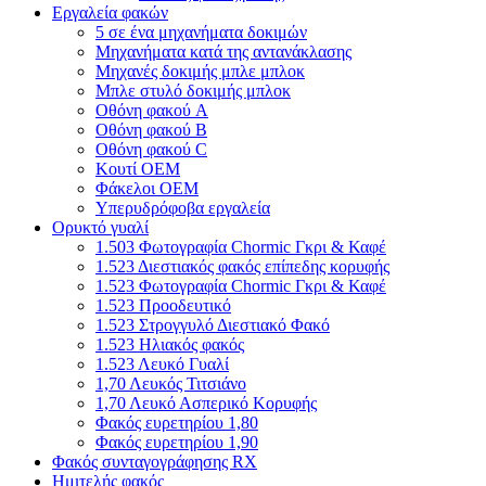
Εργαλεία φακών
5 σε ένα μηχανήματα δοκιμών
Μηχανήματα κατά της αντανάκλασης
Μηχανές δοκιμής μπλε μπλοκ
Μπλε στυλό δοκιμής μπλοκ
Οθόνη φακού A
Οθόνη φακού Β
Οθόνη φακού C
Κουτί OEM
Φάκελοι OEM
Υπερυδρόφοβα εργαλεία
Ορυκτό γυαλί
1.503 Φωτογραφία Chormic Γκρι & Καφέ
1.523 Διεστιακός φακός επίπεδης κορυφής
1.523 Φωτογραφία Chormic Γκρι & Καφέ
1.523 Προοδευτικό
1.523 Στρογγυλό Διεστιακό Φακό
1.523 Ηλιακός φακός
1.523 Λευκό Γυαλί
1,70 Λευκός Τιτσιάνο
1,70 Λευκό Ασπερικό Κορυφής
Φακός ευρετηρίου 1,80
Φακός ευρετηρίου 1,90
Φακός συνταγογράφησης RX
Ημιτελής φακός