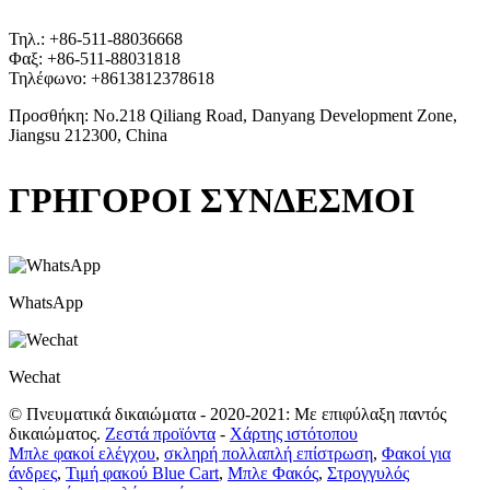
Τηλ.: +86-511-88036668
Φαξ: +86-511-88031818
Τηλέφωνο: +8613812378618
Προσθήκη: No.218 Qiliang Road, Danyang Development Zone,
Jiangsu 212300, China
ΓΡΗΓΟΡΟΙ ΣΥΝΔΕΣΜΟΙ
WhatsApp
Wechat
© Πνευματικά δικαιώματα - 2020-2021: Με επιφύλαξη παντός
δικαιώματος.
Ζεστά προϊόντα
-
Χάρτης ιστότοπου
Μπλε φακοί ελέγχου
,
σκληρή πολλαπλή επίστρωση
,
Φακοί για
άνδρες
,
Τιμή φακού Blue Cart
,
Μπλε Φακός
,
Στρογγυλός