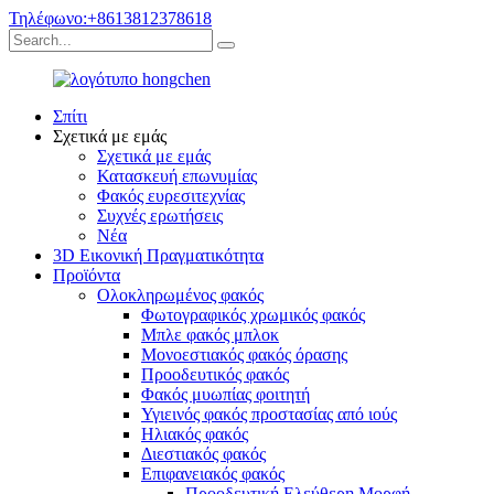
Τηλέφωνο:+8613812378618
Σπίτι
Σχετικά με εμάς
Σχετικά με εμάς
Κατασκευή επωνυμίας
Φακός ευρεσιτεχνίας
Συχνές ερωτήσεις
Νέα
3D Εικονική Πραγματικότητα
Προϊόντα
Ολοκληρωμένος φακός
Φωτογραφικός χρωμικός φακός
Μπλε φακός μπλοκ
Μονοεστιακός φακός όρασης
Προοδευτικός φακός
Φακός μυωπίας φοιτητή
Υγιεινός φακός προστασίας από ιούς
Ηλιακός φακός
Διεστιακός φακός
Επιφανειακός φακός
Προοδευτική Ελεύθερη Μορφή