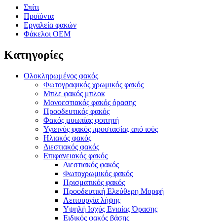
Σπίτι
Προϊόντα
Εργαλεία φακών
Φάκελοι OEM
Κατηγορίες
Ολοκληρωμένος φακός
Φωτογραφικός χρωμικός φακός
Μπλε φακός μπλοκ
Μονοεστιακός φακός όρασης
Προοδευτικός φακός
Φακός μυωπίας φοιτητή
Υγιεινός φακός προστασίας από ιούς
Ηλιακός φακός
Διεστιακός φακός
Επιφανειακός φακός
Διεστιακός φακός
Φωτοχρωμικός φακός
Πρισματικός φακός
Προοδευτική Ελεύθερη Μορφή
Λειτουργία λήψης
Υψηλή Ισχύς Ενιαίας Όρασης
Ειδικός φακός βάσης