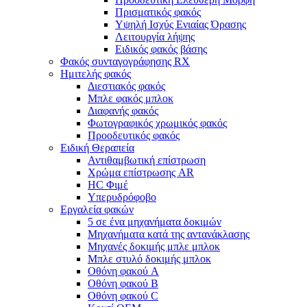
Πρισματικός φακός
Υψηλή Ισχύς Ενιαίας Όρασης
Λειτουργία λήψης
Ειδικός φακός βάσης
Φακός συνταγογράφησης RX
Ημιτελής φακός
Διεστιακός φακός
Μπλε φακός μπλοκ
Διαφανής φακός
Φωτογραφικός χρωμικός φακός
Προοδευτικός φακός
Ειδική Θεραπεία
Αντιθαμβωτική επίστρωση
Χρώμα επίστρωσης AR
HC Φιμέ
Υπερυδρόφοβο
Εργαλεία φακών
5 σε ένα μηχανήματα δοκιμών
Μηχανήματα κατά της αντανάκλασης
Μηχανές δοκιμής μπλε μπλοκ
Μπλε στυλό δοκιμής μπλοκ
Οθόνη φακού A
Οθόνη φακού Β
Οθόνη φακού C