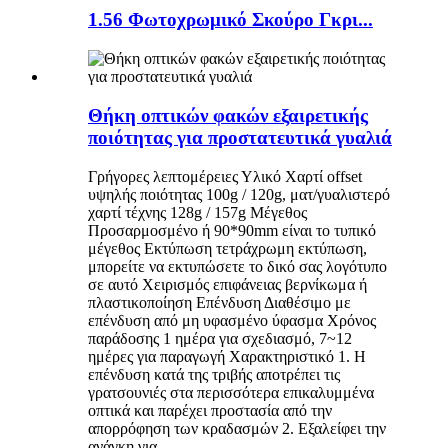
1.56 Φωτοχρωμικό Σκούρο Γκρι...
Θήκη οπτικών φακών εξαιρετικής
ποιότητας για προστατευτικά γυαλιά
Γρήγορες λεπτομέρειες Υλικό Χαρτί offset
υψηλής ποιότητας 100g / 120g, ματ/γυαλιστερό
χαρτί τέχνης 128g / 157g Μέγεθος
Προσαρμοσμένο ή 90*90mm είναι το τυπικό
μέγεθος Εκτύπωση τετράχρωμη εκτύπωση,
μπορείτε να εκτυπώσετε το δικό σας λογότυπο
σε αυτό Χειρισμός επιφάνειας βερνίκωμα ή
πλαστικοποίηση Επένδυση Διαθέσιμο με
επένδυση από μη υφασμένο ύφασμα Χρόνος
παράδοσης 1 ημέρα για σχεδιασμό, 7~12
ημέρες για παραγωγή Χαρακτηριστικό 1. Η
επένδυση κατά της τριβής αποτρέπει τις
γρατσουνιές στα περισσότερα επικαλυμμένα
οπτικά και παρέχει προστασία από την
απορρόφηση των κραδασμών 2. Εξαλείφει την
ανάγκη για...