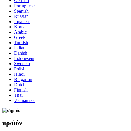
German
Portuguese
Spanish
Russian
Japanese
Korean
Arabic
Greek
Turkish
Italian
Danish
Indonesian
Swedish
Polish
Hindi
Bulgarian
Dutch
Finnish
Thai
Vietnamese
προϊόν