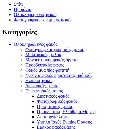
Σπίτι
Προϊόντα
Ολοκληρωμένος φακός
Φωτογραφικός χρωμικός φακός
Κατηγορίες
Ολοκληρωμένος φακός
Φωτογραφικός χρωμικός φακός
Μπλε φακός μπλοκ
Μονοεστιακός φακός όρασης
Προοδευτικός φακός
Φακός μυωπίας φοιτητή
Υγιεινός φακός προστασίας από ιούς
Ηλιακός φακός
Διεστιακός φακός
Επιφανειακός φακός
Διεστιακός φακός
Φωτοχρωμικός φακός
Πρισματικός φακός
Προοδευτική Ελεύθερη Μορφή
Λειτουργία λήψης
Υψηλή Ισχύς Ενιαίας Όρασης
Ειδικός φακός βάσης