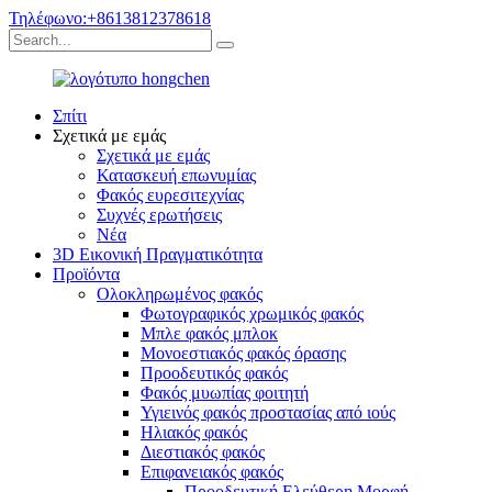
Τηλέφωνο:+8613812378618
Σπίτι
Σχετικά με εμάς
Σχετικά με εμάς
Κατασκευή επωνυμίας
Φακός ευρεσιτεχνίας
Συχνές ερωτήσεις
Νέα
3D Εικονική Πραγματικότητα
Προϊόντα
Ολοκληρωμένος φακός
Φωτογραφικός χρωμικός φακός
Μπλε φακός μπλοκ
Μονοεστιακός φακός όρασης
Προοδευτικός φακός
Φακός μυωπίας φοιτητή
Υγιεινός φακός προστασίας από ιούς
Ηλιακός φακός
Διεστιακός φακός
Επιφανειακός φακός
Προοδευτική Ελεύθερη Μορφή