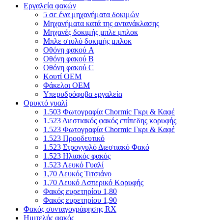
Εργαλεία φακών
5 σε ένα μηχανήματα δοκιμών
Μηχανήματα κατά της αντανάκλασης
Μηχανές δοκιμής μπλε μπλοκ
Μπλε στυλό δοκιμής μπλοκ
Οθόνη φακού A
Οθόνη φακού Β
Οθόνη φακού C
Κουτί OEM
Φάκελοι OEM
Υπερυδρόφοβα εργαλεία
Ορυκτό γυαλί
1.503 Φωτογραφία Chormic Γκρι & Καφέ
1.523 Διεστιακός φακός επίπεδης κορυφής
1.523 Φωτογραφία Chormic Γκρι & Καφέ
1.523 Προοδευτικό
1.523 Στρογγυλό Διεστιακό Φακό
1.523 Ηλιακός φακός
1.523 Λευκό Γυαλί
1,70 Λευκός Τιτσιάνο
1,70 Λευκό Ασπερικό Κορυφής
Φακός ευρετηρίου 1,80
Φακός ευρετηρίου 1,90
Φακός συνταγογράφησης RX
Ημιτελής φακός