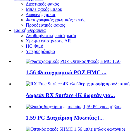
Διεστιακός φακός
Μπλε φακός μπλοκ
Διαφανής φακός
Φωτογραφικός χρωμικός φακός
Προοδευτικός φακός
Ειδική Θεραπεία
Αντιθαμβωτική επίστρωση
Χρώμα επίστρωσης AR
HC Φιμέ
Υπερυδρόφοβο
1.56 Φωτοχρωμικό ΡΟΖ HMC ...
Δωρεάν RX Surface 4K δωρεάν για...
1.59 PC Διαχείριση Μυωπίας l...