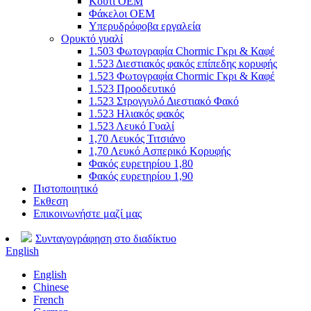
Κουτί OEM
Φάκελοι OEM
Υπερυδρόφοβα εργαλεία
Ορυκτό γυαλί
1.503 Φωτογραφία Chormic Γκρι & Καφέ
1.523 Διεστιακός φακός επίπεδης κορυφής
1.523 Φωτογραφία Chormic Γκρι & Καφέ
1.523 Προοδευτικό
1.523 Στρογγυλό Διεστιακό Φακό
1.523 Ηλιακός φακός
1.523 Λευκό Γυαλί
1,70 Λευκός Τιτσιάνο
1,70 Λευκό Ασπερικό Κορυφής
Φακός ευρετηρίου 1,80
Φακός ευρετηρίου 1,90
Πιστοποιητικό
Εκθεση
Επικοινωνήστε μαζί μας
Συνταγογράφηση στο διαδίκτυο
English
English
Chinese
French