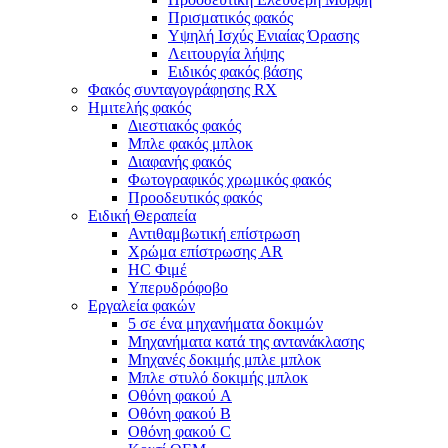
Πρισματικός φακός
Υψηλή Ισχύς Ενιαίας Όρασης
Λειτουργία λήψης
Ειδικός φακός βάσης
Φακός συνταγογράφησης RX
Ημιτελής φακός
Διεστιακός φακός
Μπλε φακός μπλοκ
Διαφανής φακός
Φωτογραφικός χρωμικός φακός
Προοδευτικός φακός
Ειδική Θεραπεία
Αντιθαμβωτική επίστρωση
Χρώμα επίστρωσης AR
HC Φιμέ
Υπερυδρόφοβο
Εργαλεία φακών
5 σε ένα μηχανήματα δοκιμών
Μηχανήματα κατά της αντανάκλασης
Μηχανές δοκιμής μπλε μπλοκ
Μπλε στυλό δοκιμής μπλοκ
Οθόνη φακού A
Οθόνη φακού Β
Οθόνη φακού C