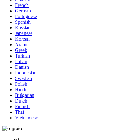
French
German
Portuguese
Spanish
Russian
Japanese
Korean
Arabic
Greek
Turkish
Italian
Danish
Indonesian
Swedish
Polish
Hindi
Bulgarian
Dutch
Finnish
Thai
Vietnamese