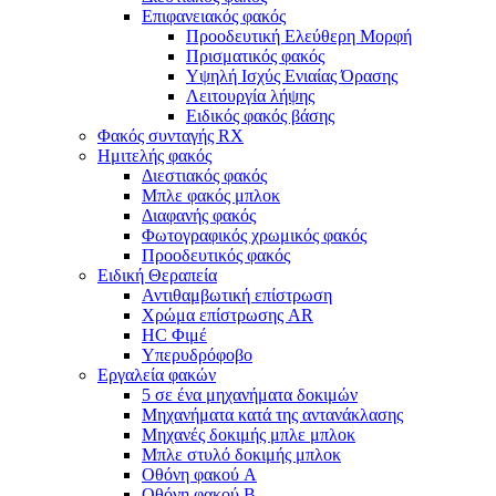
Επιφανειακός φακός
Προοδευτική Ελεύθερη Μορφή
Πρισματικός φακός
Υψηλή Ισχύς Ενιαίας Όρασης
Λειτουργία λήψης
Ειδικός φακός βάσης
Φακός συνταγής RX
Ημιτελής φακός
Διεστιακός φακός
Μπλε φακός μπλοκ
Διαφανής φακός
Φωτογραφικός χρωμικός φακός
Προοδευτικός φακός
Ειδική Θεραπεία
Αντιθαμβωτική επίστρωση
Χρώμα επίστρωσης AR
HC Φιμέ
Υπερυδρόφοβο
Εργαλεία φακών
5 σε ένα μηχανήματα δοκιμών
Μηχανήματα κατά της αντανάκλασης
Μηχανές δοκιμής μπλε μπλοκ
Μπλε στυλό δοκιμής μπλοκ
Οθόνη φακού A
Οθόνη φακού Β