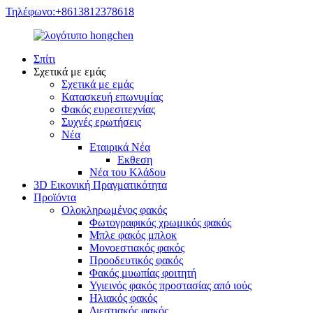
Τηλέφωνο:+8613812378618
Σπίτι
Σχετικά με εμάς
Σχετικά με εμάς
Κατασκευή επωνυμίας
Φακός ευρεσιτεχνίας
Συχνές ερωτήσεις
Νέα
Εταιρικά Νέα
Εκθεση
Νέα του Κλάδου
3D Εικονική Πραγματικότητα
Προϊόντα
Ολοκληρωμένος φακός
Φωτογραφικός χρωμικός φακός
Μπλε φακός μπλοκ
Μονοεστιακός φακός
Προοδευτικός φακός
Φακός μυωπίας φοιτητή
Υγιεινός φακός προστασίας από ιούς
Ηλιακός φακός
Διεστιακός φακός