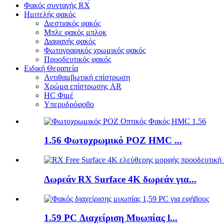
Φακός συνταγής RX
Ημιτελής φακός
Διεστιακός φακός
Μπλε φακός μπλοκ
Διαφανής φακός
Φωτογραφικός χρωμικός φακός
Προοδευτικός φακός
Ειδική Θεραπεία
Αντιθαμβωτική επίστρωση
Χρώμα επίστρωσης AR
HC Φιμέ
Υπερυδρόφοβο
1.56 Φωτοχρωμικό ΡΟΖ HMC ...
Δωρεάν RX Surface 4K δωρεάν για...
1.59 PC Διαχείριση Μυωπίας l...