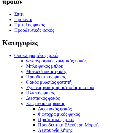
προϊόν
Σπίτι
Προϊόντα
Ημιτελής φακός
Προοδευτικός φακός
Κατηγορίες
Ολοκληρωμένος φακός
Φωτογραφικός χρωμικός φακός
Μπλε φακός μπλοκ
Μονοεστιακός φακός
Προοδευτικός φακός
Φακός μυωπίας φοιτητή
Υγιεινός φακός προστασίας από ιούς
Ηλιακός φακός
Διεστιακός φακός
Επιφανειακός φακός
Διεστιακός φακός
Φωτοχρωμικός φακός
Πρισματικός φακός
Προοδευτική Ελεύθερη Μορφή
Λειτουργία λήψης