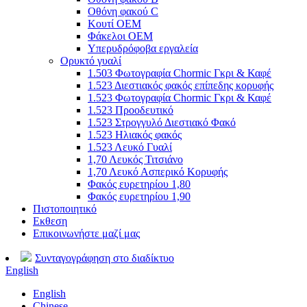
Οθόνη φακού C
Κουτί OEM
Φάκελοι OEM
Υπερυδρόφοβα εργαλεία
Ορυκτό γυαλί
1.503 Φωτογραφία Chormic Γκρι & Καφέ
1.523 Διεστιακός φακός επίπεδης κορυφής
1.523 Φωτογραφία Chormic Γκρι & Καφέ
1.523 Προοδευτικό
1.523 Στρογγυλό Διεστιακό Φακό
1.523 Ηλιακός φακός
1.523 Λευκό Γυαλί
1,70 Λευκός Τιτσιάνο
1,70 Λευκό Ασπερικό Κορυφής
Φακός ευρετηρίου 1,80
Φακός ευρετηρίου 1,90
Πιστοποιητικό
Εκθεση
Επικοινωνήστε μαζί μας
Συνταγογράφηση στο διαδίκτυο
English
English
Chinese