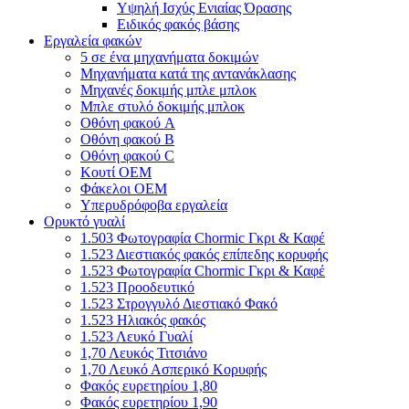
Υψηλή Ισχύς Ενιαίας Όρασης
Ειδικός φακός βάσης
Εργαλεία φακών
5 σε ένα μηχανήματα δοκιμών
Μηχανήματα κατά της αντανάκλασης
Μηχανές δοκιμής μπλε μπλοκ
Μπλε στυλό δοκιμής μπλοκ
Οθόνη φακού A
Οθόνη φακού Β
Οθόνη φακού C
Κουτί OEM
Φάκελοι OEM
Υπερυδρόφοβα εργαλεία
Ορυκτό γυαλί
1.503 Φωτογραφία Chormic Γκρι & Καφέ
1.523 Διεστιακός φακός επίπεδης κορυφής
1.523 Φωτογραφία Chormic Γκρι & Καφέ
1.523 Προοδευτικό
1.523 Στρογγυλό Διεστιακό Φακό
1.523 Ηλιακός φακός
1.523 Λευκό Γυαλί
1,70 Λευκός Τιτσιάνο
1,70 Λευκό Ασπερικό Κορυφής
Φακός ευρετηρίου 1,80
Φακός ευρετηρίου 1,90