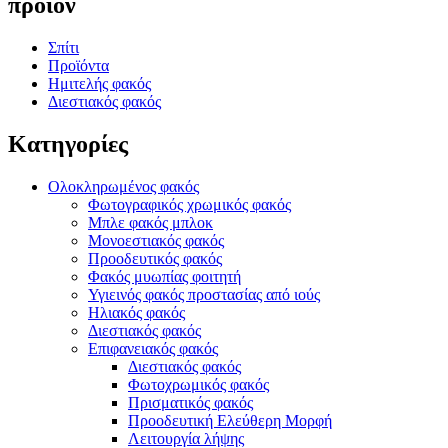
προϊόν
Σπίτι
Προϊόντα
Ημιτελής φακός
Διεστιακός φακός
Κατηγορίες
Ολοκληρωμένος φακός
Φωτογραφικός χρωμικός φακός
Μπλε φακός μπλοκ
Μονοεστιακός φακός
Προοδευτικός φακός
Φακός μυωπίας φοιτητή
Υγιεινός φακός προστασίας από ιούς
Ηλιακός φακός
Διεστιακός φακός
Επιφανειακός φακός
Διεστιακός φακός
Φωτοχρωμικός φακός
Πρισματικός φακός
Προοδευτική Ελεύθερη Μορφή
Λειτουργία λήψης