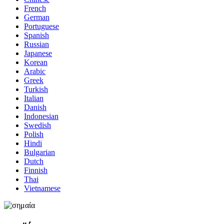
French
German
Portuguese
Spanish
Russian
Japanese
Korean
Arabic
Greek
Turkish
Italian
Danish
Indonesian
Swedish
Polish
Hindi
Bulgarian
Dutch
Finnish
Thai
Vietnamese