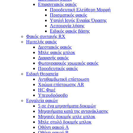
Επιφανειακός φακός
Προοδευτική Ελεύθερη Μορφή
Πρισματικός φακός
Υψηλή Ισχύς Ενιαίας Όρασης
Λειτουργία λήψης
Ειδικός φακός βάσης
Φακός συνταγής RX
Ημιτελής φακός
Διεστιακός φακός
Μπλε φακός μπλοκ
Διαφανής φακός
Φωτογραφικός χρωμικός φακός
Προοδευτικός φακός
Ειδική Θεραπεία
Αντιθαμβωτική επίστρωση
Χρώμα επίστρωσης AR
HC Φιμέ
Υπερυδρόφοβο
Εργαλεία φακών
5 σε ένα μηχανήματα δοκιμών
Μηχανήματα κατά της αντανάκλασης
Μηχανές δοκιμής μπλε μπλοκ
Μπλε στυλό δοκιμής μπλοκ
Οθόνη φακού A
Οθόνη φακού Β