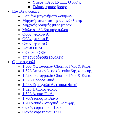
Υψηλή Ισχύς Ενιαίας Όρασης
Ειδικός φακός βάσης
Εργαλεία φακών
5 σε ένα μηχανήματα δοκιμών
Μηχανήματα κατά της αντανάκλασης
Μηχανές δοκιμής μπλε μπλοκ
Μπλε στυλό δοκιμής μπλοκ
Οθόνη φακού A
Οθόνη φακού Β
Οθόνη φακού C
Κουτί OEM
Φάκελοι OEM
Υπερυδρόφοβα εργαλεία
Ορυκτό γυαλί
1.503 Φωτογραφία Chormic Γκρι & Καφέ
1.523 Διεστιακός φακός επίπεδης κορυφής
1.523 Φωτογραφία Chormic Γκρι & Καφέ
1.523 Προοδευτικό
1.523 Στρογγυλό Διεστιακό Φακό
1.523 Ηλιακός φακός
1.523 Λευκό Γυαλί
1,70 Λευκός Τιτσιάνο
1,70 Λευκό Ασπερικό Κορυφής
Φακός ευρετηρίου 1,80
Φακός ευρετηρίου 1,90