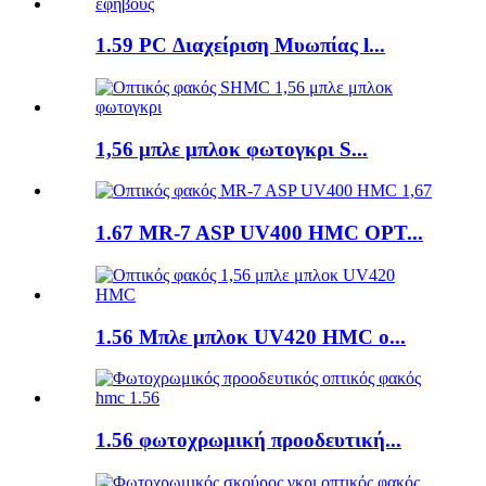
1.59 PC Διαχείριση Μυωπίας l...
1,56 μπλε μπλοκ φωτογκρι S...
1.67 MR-7 ASP UV400 HMC OPT...
1.56 Μπλε μπλοκ UV420 HMC o...
1.56 φωτοχρωμική προοδευτική...