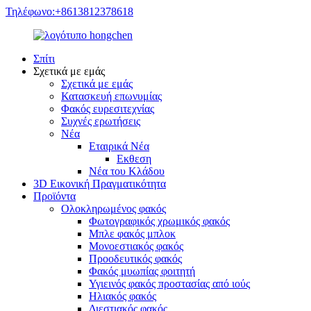
Τηλέφωνο:+8613812378618
Σπίτι
Σχετικά με εμάς
Σχετικά με εμάς
Κατασκευή επωνυμίας
Φακός ευρεσιτεχνίας
Συχνές ερωτήσεις
Νέα
Εταιρικά Νέα
Εκθεση
Νέα του Κλάδου
3D Εικονική Πραγματικότητα
Προϊόντα
Ολοκληρωμένος φακός
Φωτογραφικός χρωμικός φακός
Μπλε φακός μπλοκ
Μονοεστιακός φακός
Προοδευτικός φακός
Φακός μυωπίας φοιτητή
Υγιεινός φακός προστασίας από ιούς
Ηλιακός φακός
Διεστιακός φακός