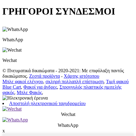
ΓΡΗΓΟΡΟΙ ΣΥΝΔΕΣΜΟΙ
WhatsApp
Wechat
© Πνευματικά δικαιώματα - 2020-2021: Με επιφύλαξη παντός
δικαιώματος.
Ζεστά προϊόντα
-
Χάρτης ιστότοπου
Μπλε φακοί ελέγχου
,
σκληρή πολλαπλή επίστρωση
,
Τιμή φακού
Blue Cart
,
Φακοί για άνδρες
,
Στρογγυλός πλαστικός ημιτελής
φακός
,
Μπλε Φακός
,
Αποστολή ηλεκτρονικού ταχυδρομείου
Wechat
WhatsApp
x