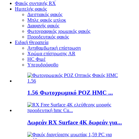
Φακός συνταγής RX
Ημιτελής φακός
Διεστιακός φακός
Μπλε φακός μπλοκ
Διαφανής φακός
Φωτογραφικός χρωμικός φακός
Προοδευτικός φακός
Ειδική Θεραπεία
Αντιθαμβωτική επίστρωση
Χρώμα επίστρωσης AR
HC Φιμέ
Υπερυδρόφοβο
1.56 Φωτοχρωμικό ΡΟΖ HMC ...
Δωρεάν RX Surface 4K δωρεάν για...