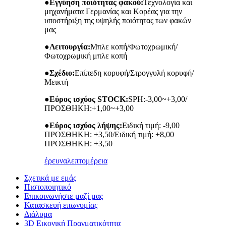
●
Εγγύηση ποιότητας φακού:
Τεχνολογία και
μηχανήματα Γερμανίας και Κορέας για την
υποστήριξη της υψηλής ποιότητας των φακών
μας
●
Λειτουργία:
Μπλε κοπή/Φωτοχρωμική/
Φωτοχρωμική μπλε κοπή
●
Σχέδιο:
Επίπεδη κορυφή/Στρογγυλή κορυφή/
Μεικτή
●
Εύρος ισχύος STOCK:
SPH:-3,00~+3,00/
ΠΡΟΣΘΗΚΗ:+1,00~+3,00
●
Εύρος ισχύος λήψης:
Ειδική τιμή: -9,00
ΠΡΟΣΘΗΚΗ: +3,50/Ειδική τιμή: +8,00
ΠΡΟΣΘΗΚΗ: +3,50
έρευνα
λεπτομέρεια
Σχετικά με εμάς
Πιστοποιητικό
Επικοινωνήστε μαζί μας
Κατασκευή επωνυμίας
Διάλυμα
3D Εικονική Πραγματικότητα