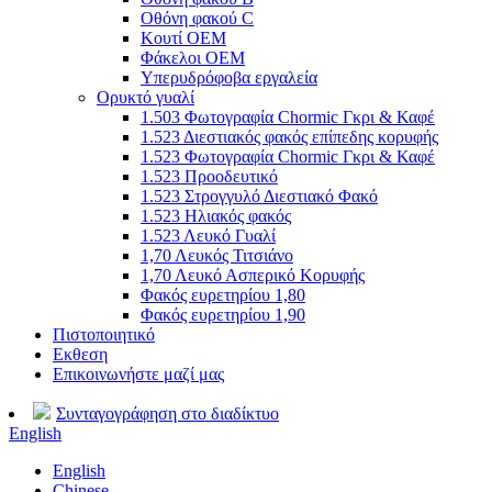
Οθόνη φακού C
Κουτί OEM
Φάκελοι OEM
Υπερυδρόφοβα εργαλεία
Ορυκτό γυαλί
1.503 Φωτογραφία Chormic Γκρι & Καφέ
1.523 Διεστιακός φακός επίπεδης κορυφής
1.523 Φωτογραφία Chormic Γκρι & Καφέ
1.523 Προοδευτικό
1.523 Στρογγυλό Διεστιακό Φακό
1.523 Ηλιακός φακός
1.523 Λευκό Γυαλί
1,70 Λευκός Τιτσιάνο
1,70 Λευκό Ασπερικό Κορυφής
Φακός ευρετηρίου 1,80
Φακός ευρετηρίου 1,90
Πιστοποιητικό
Εκθεση
Επικοινωνήστε μαζί μας
Συνταγογράφηση στο διαδίκτυο
English
English
Chinese